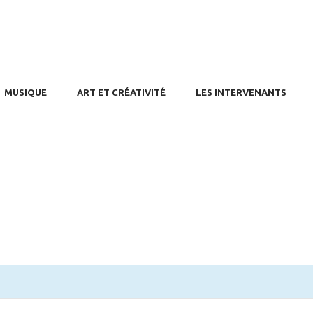
USIQUE
T ET CRÉATIVITÉ
S INTERVENANTS
RIFS / AGENDA
MUSIQUE
ART ET CRÉATIVITÉ
LES INTERVENANTS
ONTACT