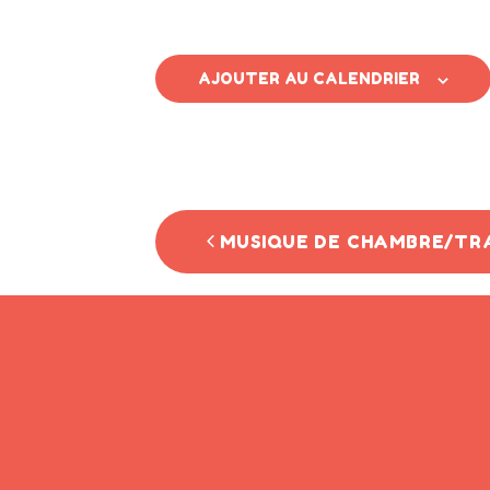
AJOUTER AU CALENDRIER
N
MUSIQUE DE CHAMBRE/TR
a
v
i
g
a
t