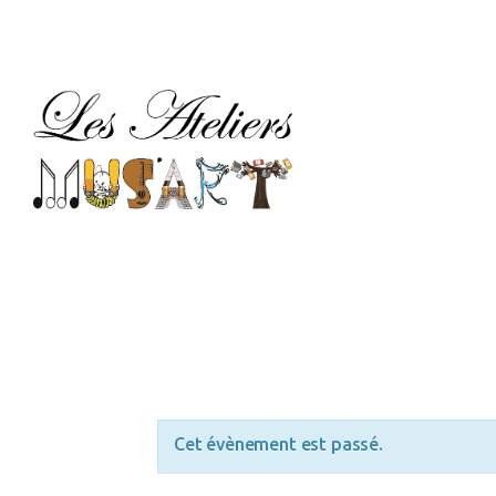
M
AR
LE
TA
C
Cet évènement est passé.