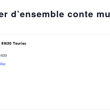
ier d’ensemble conte mu
, 81630 Tauriac
1630
 Map