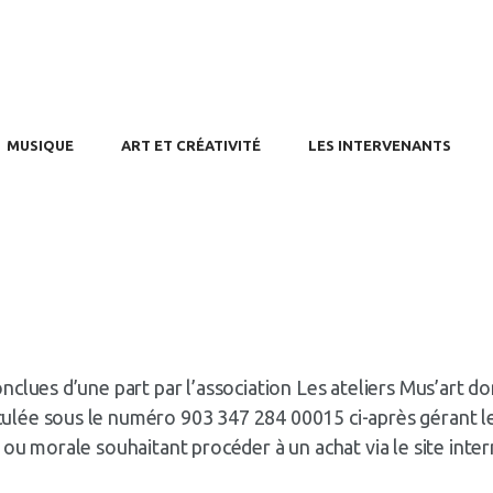
USIQUE
T ET CRÉATIVITÉ
S INTERVENANTS
RIFS / AGENDA
MUSIQUE
ART ET CRÉATIVITÉ
LES INTERVENANTS
ONTACT
clues d’une part par l’association Les ateliers Mus’art don
lée sous le numéro 903 347 284 00015 ci-après gérant le
 ou morale souhaitant procéder à un achat via le site int