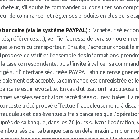
’acheteur, s’il souhaite commander ou consulter son compte, 
teur de commander et régler ses produits en plusieurs éta
e bancaire (via le système
PAYPAL
) :
l’acheteur sélectio
tités, références…), vérifie l’adresse de livraison ou en ren
 que le nom du transporteur. Ensuite, l’acheteur choisit le
ui propose de vérifier l’ensemble des informations, prendr
la case correspondante, puis l’invite à valider sa command
rigé sur l’interface sécurisée PAYPAL afin de renseigner 
le paiement est accepté, la commande est enregistrée et l
ncaire est irrévocable. En cas d’utilisation frauduleuse de
mmes versées seront alors recréditées ou restituées. La re
contesté a été prouvé effectué frauduleusement, à distance
auduleux et des éventuels frais bancaires que l’opération
près de sa banque, dans les 70 jours suivant l’opération, voi
 remboursés par la banque dans un délai maximum d’un moi
de restitution des sommes ne pourra être mis à la charge du