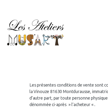
M
AR
LE
TA
C
Les présentes conditions de vente sont con
la Vinouze 81630 Montdurausse, immatricu
d’autre part, par toute personne physique
dénommée ci-après » l’acheteur « .