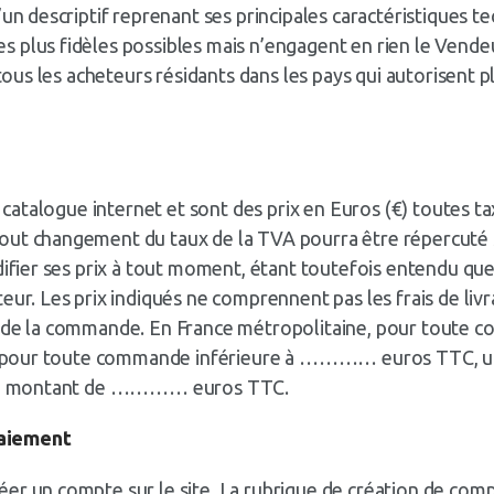
un descriptif reprenant ses principales caractéristiques te
 plus fidèles possibles mais n’engagent en rien le Vende
 tous les acheteurs résidants dans les pays qui autorisent p
du catalogue internet et sont des prix en Euros (€) toutes
ut changement du taux de la TVA pourra être répercuté sur
ifier ses prix à tout moment, étant toutefois entendu que l
eur. Les prix indiqués ne comprennent pas les frais de liv
tal de la commande. En France métropolitaine, pour tou
 ; pour toute commande inférieure à ………… euros TTC, un f
 d’un montant de ………… euros TTC.
paiement
er un compte sur le site. La rubrique de création de comp