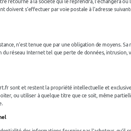
tre retourné à la société qui le reprendra, l’échangera ou
ivent s’effectuer par voie postale à l’adresse suivante 
istance, n’est tenue que par une obligation de moyens. Sa
 du réseau Internet tel que perte de données, intrusion, v
.fr sont et restent la propriété intellectuelle et exclusive
iter, ou utiliser à quelque titre que ce soit, même partiel
e.
nel
identialité des informations fournies par l’acheteur, qu’il