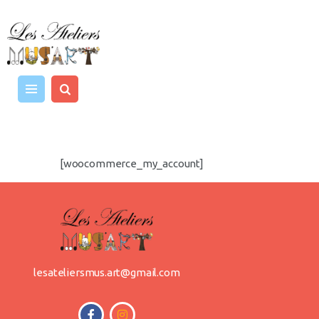
MUSIQUE
ART ET CRÉATIVITÉ
LES INTERVENANTS
TARIFS / AGENDA
[woocommerce_my_account]
CONTACT
lesateliersmus.art@gmail.com