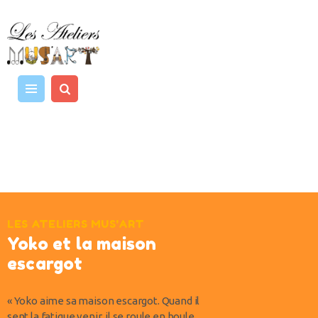
MUSIQUE
ART ET CRÉATIVITÉ
LES INTERVENANTS
TARIFS / AGENDA
CONTACT
LES ATELIERS MUS'ART
Yoko et la maison
escargot
« Yoko aime sa maison escargot. Quand il
sent la fatigue venir, il se roule en boule