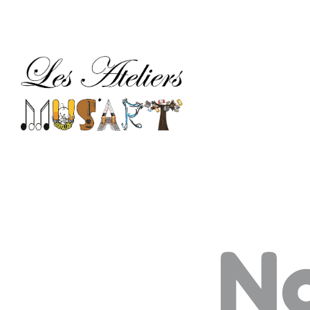
M
AR
LE
TA
C
N