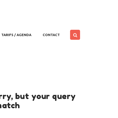
TARIFS / AGENDA
CONTACT
rry, but your query
match