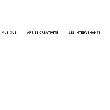
USIQUE
T ET CRÉATIVITÉ
S INTERVENANTS
RIFS / AGENDA
MUSIQUE
ART ET CRÉATIVITÉ
LES INTERVENANTS
ONTACT