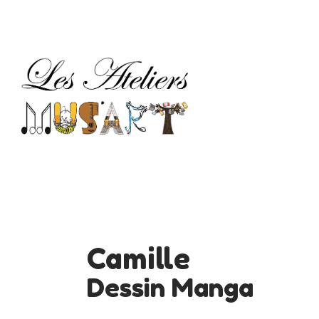
M
AR
LE
TA
C
Camille
Dessin Manga